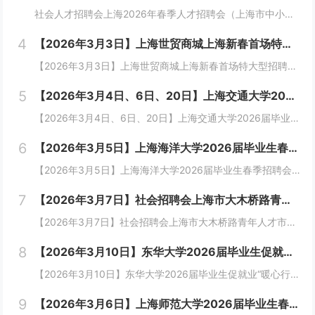
社会人才招聘会上海2026年春季人才招聘会（上海市中小企业服务大楼） 招聘会主题：上海2026年春季青年人才招聘会（上海市中小企业服务大楼）上海人才市场招聘会时间： 诚邀涉及以下...
4
【2026年3月3日】上海世贸商城上海新春首场特大型招聘会暨长三角地区人才招聘会
【2026年3月3日】上海世贸商城上海新春首场特大型招聘会暨长三角地区人才招聘会 新年超大规模3月3日 上海大型招聘会暨长三角地区人才招聘会60所上海高校联合校园招聘会1200家企业—3万毕业生到现场2026年3月3日60所上海高...
5
【2026年3月4日、6日、20日】上海交通大学2026届毕业生春季招聘会
【2026年3月4日、6日、20日】上海交通大学2026届毕业生春季招聘会 为贯彻落实党中央、国务院决策部署，进一步促进毕业生更高质量充分就业，学校计划于2026年03月04日、2026年03月06日、3月20日在闵行校区开展上海...
6
【2026年3月5日】上海海洋大学2026届毕业生春季招聘会
【2026年3月5日】上海海洋大学2026届毕业生春季招聘会企业参会邀请函TO：尊敬的各用人单位：衷心感谢贵单位对上海市高校毕业生就业工作的大力支持!2026届毕业季将至，为进一步推进2026届上海市高校毕业生高质量、深层次、多元化就业，现...
7
【2026年3月7日】社会招聘会上海市大木桥路青年人才市场 春季综合人才招聘会
【2026年3月7日】社会招聘会上海市大木桥路青年人才市场 春季综合人才招聘会 上海市2026年青年招聘会(创优市场) 尊敬的用人单位： 为积极引导上海市青...
8
【2026年3月10日】东华大学2026届毕业生促就业“暖心行动”春季招聘会（松江校区）
【2026年3月10日】东华大学2026届毕业生促就业“暖心行动”春季招聘会（松江校区）时间：2026年3月10日（星期二） 13:30~16:00地址：上海松江区松江大学城东华大学松江校区体育馆(广富林路2399号) “青春有为...
9
【2026年3月6日】上海师范大学2026届毕业生春季招聘会